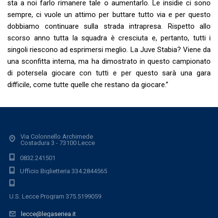
sta a noi farlo rimanere tale o aumentarlo. Le insidie ci sono
sempre, ci vuole un attimo per buttare tutto via e per questo
dobbiamo continuare sulla strada intrapresa. Rispetto allo
scorso anno tutta la squadra è cresciuta e, pertanto, tutti i
singoli riescono ad esprimersi meglio. La Juve Stabia? Viene da
una sconfitta interna, ma ha dimostrato in questo campionato
di potersela giocare con tutti e per questo sarà una gara
difficile, come tutte quelle che restano da giocare.”
Via Colonnello Archimede
Costadura 3 - 73100 Lecce
0832.241501
Ufficio Biglietteria 334.2844565
U.S. Lecce Program 375.5199059
lecce@legaseriea.it