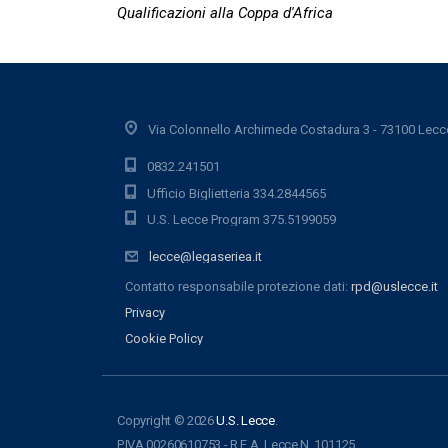
Qualificazioni alla Coppa d'Africa
Via Colonnello Archimede Costadura 3 - 73100 Lecc
0832.241501
Ufficio Biglietteria 334.2844565
U.S. Lecce Program 375.5199059
lecce@legaseriea.it
Contatto responsabile protezione dati:
rpd@uslecce.it
Privacy
Cookie Policy
Copyright © 2026
U.S. Lecce
.
P.IVA 00260610753 - R.E.A. Lecce N. 101125