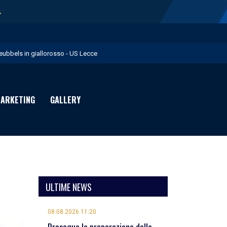
→
eubbels in giallorosso - US Lecce
e visite mediche di Willem Geubbels - US Lecce
ratravel è Premium Partner per la stagione 2026/27 - US Lecce
ARKETING
GALLERY
michevole con il Monopoli in programma domenica - US Lecce
rimavera 1: Flies in giallorosso - US Lecce
ULTIME NEWS
08.08.2026 11:20