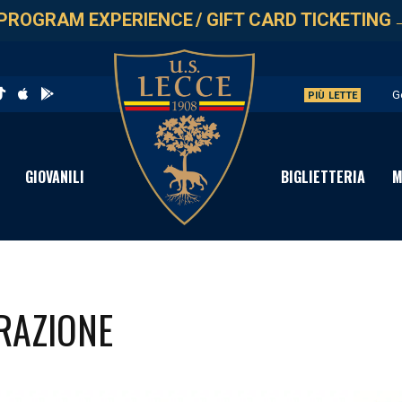
PROGRAM EXPERIENCE
/
GIFT CARD TICKETING
G
PIÙ LETTE
L
A
GIOVANILI
BIGLIETTERIA
M
A
P
RAZIONE