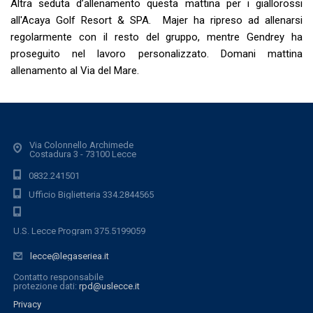
Altra seduta d’allenamento questa mattina per i giallorossi
all'Acaya Golf Resort & SPA. Majer ha ripreso ad allenarsi
regolarmente con il resto del gruppo, mentre Gendrey ha
proseguito nel lavoro personalizzato. Domani mattina
allenamento al Via del Mare.
Via Colonnello Archimede
Costadura 3 - 73100 Lecce
0832.241501
Ufficio Biglietteria 334.2844565
U.S. Lecce Program 375.5199059
lecce@legaseriea.it
Contatto responsabile
protezione dati:
rpd@uslecce.it
Privacy