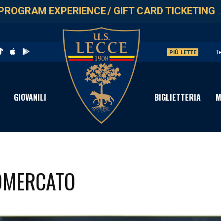
PROGRAM EXPERIENCE
/
GIFT CARD TICKETING
T
PIÙ LETTE
L
G
GIOVANILI
BIGLIETTERIA
M
L
A
IOMERCATO