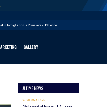
→
est in famiglia con la Primavera - US Lecce
upo in Nazionale per i Giochi del Mediterraneo - US Lecce
eubbels in giallorosso - US Lecce
ARKETING
GALLERY
e visite mediche di Willem Geubbels - US Lecce
ratravel è Premium Partner per la stagione 2026/27 - US Lecce
ULTIME NEWS
07.08.2026 17:20