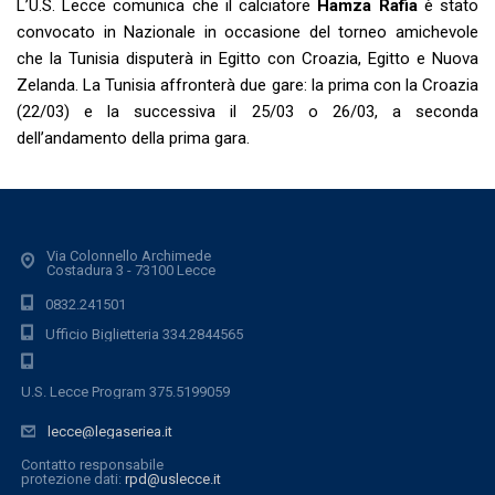
L’U.S. Lecce comunica che il calciatore
Hamza Rafia
è stato
convocato in Nazionale in occasione del torneo amichevole
che la Tunisia disputerà in Egitto con Croazia, Egitto e Nuova
Zelanda. La Tunisia affronterà due gare: la prima con la Croazia
(22/03) e la successiva il 25/03 o 26/03, a seconda
dell’andamento della prima gara.
Via Colonnello Archimede
Costadura 3 - 73100 Lecce
0832.241501
Ufficio Biglietteria 334.2844565
U.S. Lecce Program 375.5199059
lecce@legaseriea.it
Contatto responsabile
protezione dati:
rpd@uslecce.it