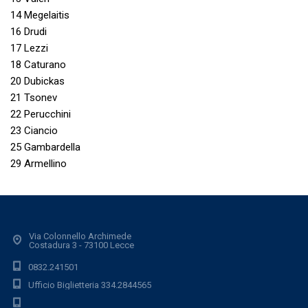
14 Megelaitis
16 Drudi
17 Lezzi
18 Caturano
20 Dubickas
21 Tsonev
22 Perucchini
23 Ciancio
25 Gambardella
29 Armellino
Via Colonnello Archimede
Costadura 3 - 73100 Lecce
0832.241501
Ufficio Biglietteria 334.2844565